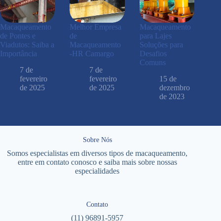
Macaqueamento
Melhor Empresa
Macaqueamento
de Pontes e
de
para Lajes
Viadutos: Saiba a
Macaqueamento
Soluções para
Importância
-HR Camargo
Desafios
Comuns
7 de
7 de
fevereiro
fevereiro
15 de
de 2025
de 2025
dezembro
de 2023
Sobre Nós
Somos especialistas em diversos tipos de
macaqueamento
,
entre em contato conosco e saiba mais sobre nossas
especialidades
Contato
(11) 96891-5957