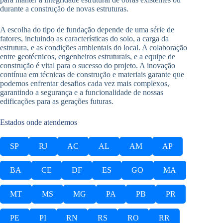
durante a construção de novas estruturas.
A escolha do tipo de fundação depende de uma série de
fatores, incluindo as características do solo, a carga da
estrutura, e as condições ambientais do local. A colaboração
entre geotécnicos, engenheiros estruturais, e a equipe de
construção é vital para o sucesso do projeto. A inovação
contínua em técnicas de construção e materiais garante que
podemos enfrentar desafios cada vez mais complexos,
garantindo a segurança e a funcionalidade de nossas
edificações para as gerações futuras.
Estados onde atendemos
SP
RJ
AC
AL
AM
AP
BA
CE
DF
ES
GO
MA
MT
MS
MG
PA
PB
PR
PE
PI
RN
RS
RO
RR