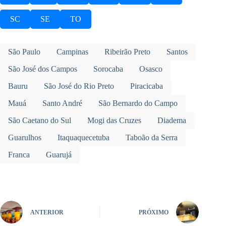
SC
SE
TO
São Paulo
Campinas
Ribeirão Preto
Santos
São José dos Campos
Sorocaba
Osasco
Bauru
São José do Rio Preto
Piracicaba
Mauá
Santo André
São Bernardo do Campo
São Caetano do Sul
Mogi das Cruzes
Diadema
Guarulhos
Itaquaquecetuba
Taboão da Serra
Franca
Guarujá
ANTERIOR
PRÓXIMO